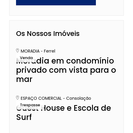
Os Nossos Imóveis
MORADIA
Ferrel
Venda
Moradia em condomínio
privado com vista para o
mar
ESPAÇO COMERCIAL
Consolação
Trespasse
Guest House e Escola de
Surf